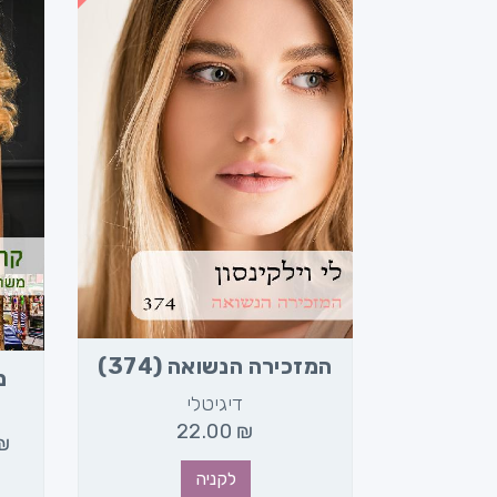
34)
המזכירה הנשואה (374)
מ
דיגיטלי
ד
22.00
₪
2
₪
לקניה