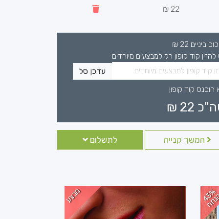
22 ₪
כום ביניים
22
₪
 להזין קוד קופון רק למבצעים מיוחדים
עדכן סל
 הוכנס קוד קופון
ה"כ
22
₪
המשך קנייה
לתשלום
מבצע
4
%
נ
ח