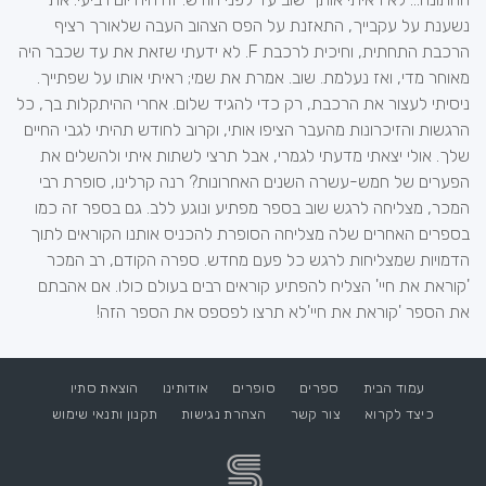
נשענת על עקבייך, התאזנת על הפס הצהוב העבה שלאורך רציף
הרכבת התחתית, וחיכית לרכבת F. לא ידעתי שזאת את עד שכבר היה
מאוחר מדי, ואז נעלמת. שוב. אמרת את שמי; ראיתי אותו על שפתייך.
ניסיתי לעצור את הרכבת, רק כדי להגיד שלום. אחרי ההיתקלות בך, כל
הרגשות והזיכרונות מהעבר הציפו אותי, וקרוב לחודש תהיתי לגבי החיים
שלך. אולי יצאתי מדעתי לגמרי, אבל תרצי לשתות איתי ולהשלים את
הפערים של חמש-עשרה השנים האחרונות? רנה קרלינו, סופרת רבי
המכר, מצליחה לרגש שוב בספר מפתיע ונוגע ללב. גם בספר זה כמו
בספרים האחרים שלה מצליחה הסופרת להכניס אותנו הקוראים לתוך
הדמויות שמצליחות לרגש כל פעם מחדש. ספרה הקודם, רב המכר
'קוראת את חיי' הצליח להפתיע קוראים רבים בעולם כולו. אם אהבתם
את הספר 'קוראת את חיי'לא תרצו לפספס את הספר הזה!
עמוד הבית
ספרים
סופרים
אודותינו
הוצאת סתיו
כיצד לקרוא
צור קשר
הצהרת נגישות
תקנון ותנאי שימוש