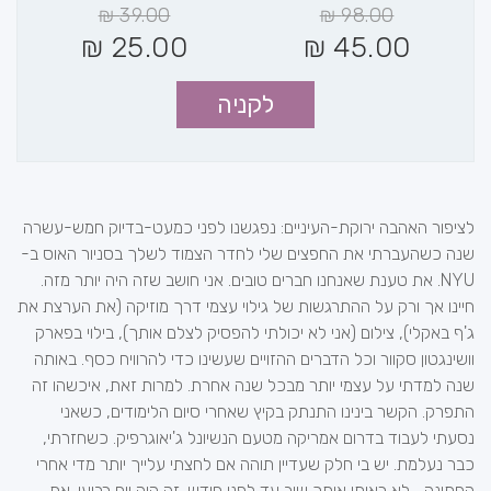
₪
39.00
₪
98.00
₪
25.00
₪
45.00
לקניה
לציפור האהבה ירוקת-העיניים: נפגשנו לפני כמעט-בדיוק חמש-עשרה
שנה כשהעברתי את החפצים שלי לחדר הצמוד לשלך בסניור האוס ב-
NYU. את טענת שאנחנו חברים טובים. אני חושב שזה היה יותר מזה.
חיינו אך ורק על ההתרגשות של גילוי עצמי דרך מוזיקה (את הערצת את
ג'ף באקלי), צילום (אני לא יכולתי להפסיק לצלם אותך), בילוי בפארק
וושינגטון סקוור וכל הדברים ההזויים שעשינו כדי להרוויח כסף. באותה
שנה למדתי על עצמי יותר מבכל שנה אחרת. למרות זאת, איכשהו זה
התפרק. הקשר בינינו התנתק בקיץ שאחרי סיום הלימודים, כשאני
נסעתי לעבוד בדרום אמריקה מטעם הנשיונל ג'יאוגרפיק. כשחזרתי,
כבר נעלמת. יש בי חלק שעדיין תוהה אם לחצתי עלייך יותר מדי אחרי
החתונה... לא ראיתי אותך שוב עד לפני חודש. זה היה יום רביעי. את