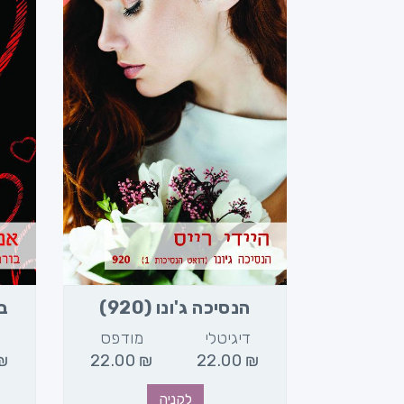
(994)
הנסיכה ג'ונו (920)
בו
מודפס
דיגיטלי
מודפס
ד
₪
22.00
₪
22.00
₪
22.00
₪
לקניה