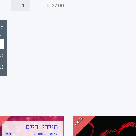
₪
22.00
סי
יש
לא
ס
מבצע