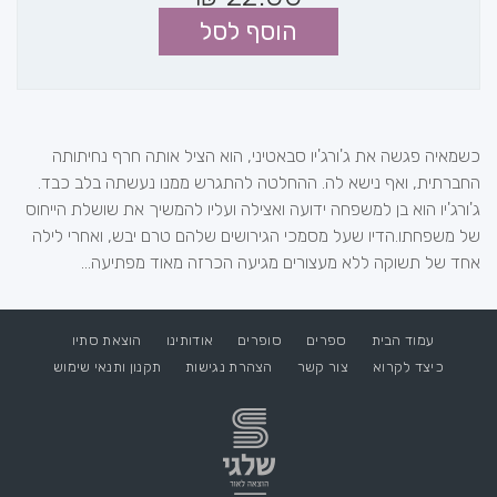
הוסף לסל
כשמאיה פגשה את ג'ורג'יו סבאטיני, הוא הציל אותה חרף נחיתותה
החברתית, ואף נישא לה. ההחלטה להתגרש ממנו נעשתה בלב כבד.
ג'ורג'יו הוא בן למשפחה ידועה ואצילה ועליו להמשיך את שושלת הייחוס
של משפחתו.הדיו שעל מסמכי הגירושים שלהם טרם יבש, ואחרי לילה
אחד של תשוקה ללא מעצורים מגיעה הכרזה מאוד מפתיעה...
עמוד הבית
ספרים
סופרים
אודותינו
הוצאת סתיו
כיצד לקרוא
צור קשר
הצהרת נגישות
תקנון ותנאי שימוש