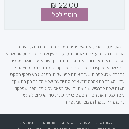
₪
22.00
הוסף לסל
רפאל פלקוני מנהל את אימפריית המכוניות היוקרתית שלו ואת חייו
הפרטיים בצורה עניינית ואכזרית. לרגשות אין שום חלק בהחלטות שהוא
מקבל, והוא תמיד דורש את הטוב ביותר, כך שהוא אינו חושב פעמיים
לפני שהוא מבקש מהמהנדסת המבריקה, סמנתה רורק, להצטרף
לחברה שלו, למרות שעזב אותה לפני שנים. המבטא האיטלקי הסקסי
עדיין מעורר בה צמרמורות, אבל סם יודעת שלא מדובר רק בתשוקה
העזה שלה להרגיש שוב את ידיו של רפאל על גופה. מפני שפלקוני
עומד לגלות את הסוד הכמוס ביותר שלה. סוד שיגרום לעולמו
להסתחרר לגמרי! תרגום: ענת פריד
עמוד הבית
ספרים
סופרים
אודותינו
הוצאת סתיו