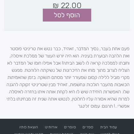
₪
22.00
הוסף לסל
פעם אחת בעבר, נסיך המדבר, זאהיד, כבר נטש את טריניטי פוסטר
ואת הלהבה הבוערת בעיניה. הוא היה יורש העצר של ממלכת איסלה,
וחובתו לממלכה קראה לו לשוב הביתה! אבל אפילו חומו של המדבר לא
הצליח לצרוב מתוך מוחו את הזיכרונות של נשיקתה הלוהטת. מפגש
מקרי מוביל ללילה קסום שמעורר יותר מסתם תשוקה. בזמן שהאמיתות
הכואבות מהעבר הולכות ונחשפות, זאהיד מבין שטריניטי זקוקה להגנה
שלו. האפשרות היחידה שיש לו היא לקחת אותה איתו בחזרה לאיסלה.
למרות שהיא אסורה עליו לחלוטין, לנטוש אותה שנית זה מבחינתו בלתי
אפשרי...! תרגום: עמוס זלינגר
עמוד הבית
ספרים
סופרים
אודותינו
הוצאת סתיו