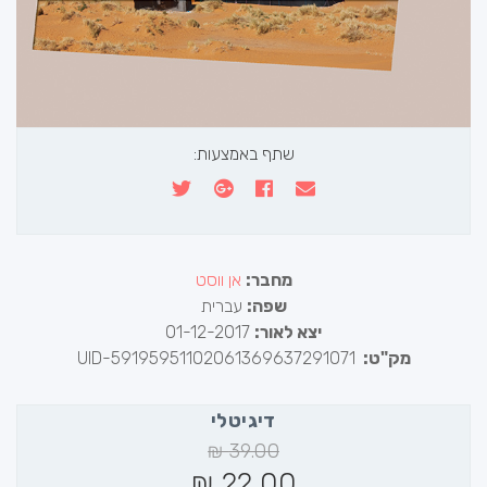
שתף באמצעות:
מחבר:
אן ווסט
שפה:
עברית
יצא לאור:
01-12-2017
מק"ט:
UID-59195951102061369637291071
דיגיטלי
₪
39.00
₪
22.00