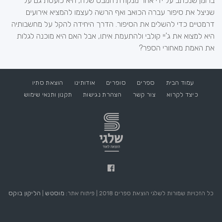
ברומן שנכתב על ידי אחר מנקודת המבט שלה, היא כועסת גם על
שניצל את סיפור עברה הכואב ואף הרשה לעצמו להמציא אירועים
דרמטיים כדי להשלים את הסיפור. הדרך היחידה להקל על מחשבותיה
היא למצוא את ג'יי קולבי ולהתעמת איתו, אבל האם היא מוכנה לגלות
את האמת מאחורי הספר?
עמוד הבית
ספרים
סופרים
אודותינו
הוצאת סתיו
כיצד לקרוא
צור קשר
הצהרת נגישות
תקנון ותנאי שימוש
מוסטש
הליקון בוקס
כל הזכויות שמורות לשלגי הוצאת ספרים 2018 | פיתוח אתר:
|