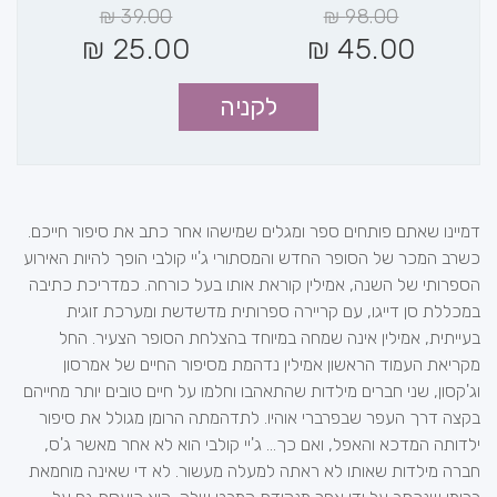
₪
39.00
₪
98.00
₪
25.00
₪
45.00
לקניה
דמיינו שאתם פותחים ספר ומגלים שמישהו אחר כתב את סיפור חייכם.
כשרב המכר של הסופר החדש והמסתורי ג'יי קולבי הופך להיות האירוע
הספרותי של השנה, אמילין קוראת אותו בעל כורחה. כמדריכת כתיבה
במכללת סן דייגו, עם קריירה ספרותית מדשדשת ומערכת זוגית
בעייתית, אמילין אינה שמחה במיוחד בהצלחת הסופר הצעיר. החל
מקריאת העמוד הראשון אמילין נדהמת מסיפור החיים של אמרסון
וג'קסון, שני חברים מילדות שהתאהבו וחלמו על חיים טובים יותר מחייהם
בקצה דרך העפר שבפרברי אוהיו. לתדהמתה הרומן מגולל את סיפור
ילדותה המדכא והאפל, ואם כך... ג'יי קולבי הוא לא אחר מאשר ג'ס,
חברה מילדות שאותו לא ראתה למעלה מעשור. לא די שאינה מוחמאת