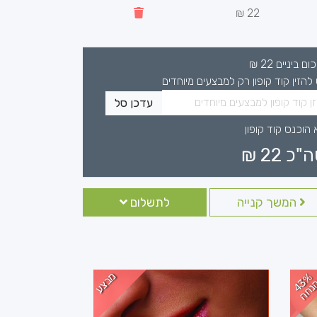
22 ₪
כום ביניים
22
₪
 להזין קוד קופון רק למבצעים מיוחדים
עדכן סל
 הוכנס קוד קופון
ה"כ
22
₪
המשך קנייה
לתשלום
מבצע
4
%
נ
ח