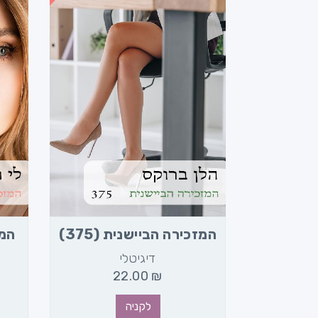
המזכירה הביישנית (375)
המז
(896)
דיגיטלי
מודפס
22.00
₪
22.00
₪
לקניה