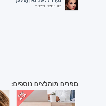
נערה ללא ניסיון (276)
סוג הספר:
דיגיטלי
ספרים מומלצים נוספים:
מבצע
4
%
נ
ח
3
ה
ה