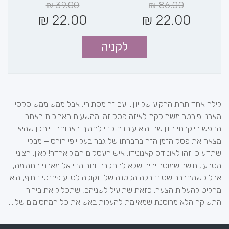
₪
39.00
₪
86.00
₪
22.00
₪
22.00
לקניה
לילה אחד תחת הרקיע של יוון... עם זר מסתורי, אבל ממש ממש סקסי!
מארני פורטר משתוקקת לאיזה פסק זמן מהשעות הארוכות באתר
הנופש היוקרתי ביוון שבו היא עובדת כדי לתמוך באחותה. וייתכן שהיא
מצאה את פסק הזמן הזה בחברתו של גבר בעל יופי הורס ‒ מבלי
שתדע כי זהו לאונידס קאנונידו, איש העסקים המיליארדר! לאון, הציני
מטבעו, חושב שמוטב יהיה שלא להתקרב יותר מדי אל מארני התמימה,
אבל כשמתברר שסינדרלה הקטנה שלו זקוקה לסיוע פיננסי דחוף, הוא
מחליט להעלות הצעה. כזאת שתועיל לשניהם, שתכלול את בירור
התשוקה הלא מרוסנת שמאיימת להעלות באש את כל המחסומים שלו...