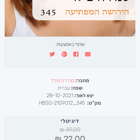
שתף באמצעות:
מחבר:
סנדרה פילד
שפה:
עברית
יצא לאור:
28-10-2021
מק"ט:
HBSG-2109012_345
דיגיטלי
₪
39.00
₪
22.00