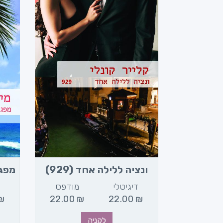
95)
ונציה ללילה אחד (929)
מפגש 
מודפס
דיגיטלי
מודפס
ד
₪
22.00
₪
22.00
₪
22.00
₪
לקניה