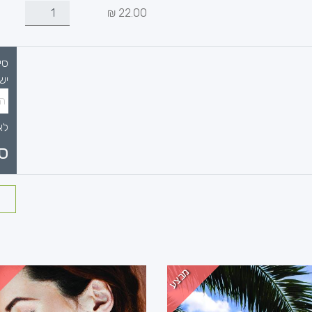
₪
22.00
סי
יש
לא
ס
מבצע