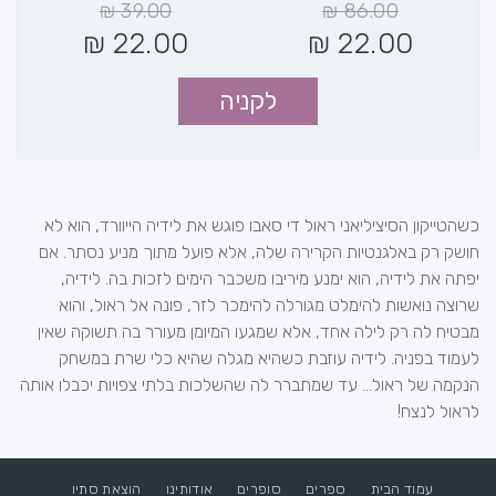
₪
39.00
₪
86.00
₪
22.00
₪
22.00
לקניה
כשהטייקון הסיציליאני ראול די סאבו פוגש את לידיה הייוורד, הוא לא
חושק רק באלגנטיות הקרירה שלה, אלא פועל מתוך מניע נסתר. אם
יפתה את לידיה, הוא ימנע מיריבו משכבר הימים לזכות בה. לידיה,
שרוצה נואשות להימלט מגורלה להימכר לזר, פונה אל ראול, והוא
מבטיח לה רק לילה אחד, אלא שמגעו המיומן מעורר בה תשוקה שאין
לעמוד בפניה. לידיה עוזבת כשהיא מגלה שהיא כלי שרת במשחק
הנקמה של ראול... עד שמתברר לה שהשלכות בלתי צפויות יכבלו אותה
לראול לנצח!
עמוד הבית
ספרים
סופרים
אודותינו
הוצאת סתיו