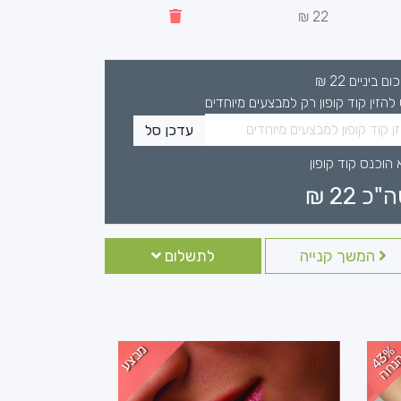
22 ₪
כום ביניים
22
₪
 להזין קוד קופון רק למבצעים מיוחדים
עדכן סל
 הוכנס קוד קופון
ה"כ
22
₪
המשך קנייה
לתשלום
מבצע
4
%
נ
ח