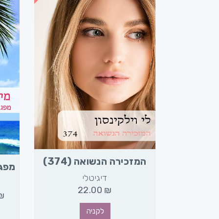
375)
המזכירה הנשואה (374)
מפגש 
דיגיטלי
ד
22.00
₪
2
₪
לקניה