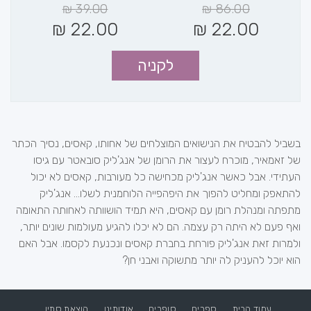
₪
39.00
₪
86.00
₪
22.00
₪
22.00
לקניה
בשביל להבטיח את הנישואים המוצלחים של אחותו, קאסים, נסיך הכתר
של זאמאיר, מוכרח לעצור את הרומן של אנג'ליק סובאטר עם גיסו
העתידי. אבל כאשר אנג'ליק מכחישה כל מעורבות, קאסים לא יכול
להתאפק ומחליט להפוך את היפהפייה הלוחמנית לשלו... אנג'ליק
מתפתה ומנהלת רומן עם קאסים, היא תמיד הושוותה לאחותה התאומה
ואף פעם לא היתה רק עצמה. הם לא יכלו להגיע מעולמות שונים יותר,
ולמרות זאת אנג'ליק פורחת בחברת קאסים ונכנעת לקסמו. אבל האם
הוא יוכל להעניק לה יותר מתשוקה ואבני חן?
עמוד הבית
ספרים
סופרים
אודותינו
הוצאת סתיו