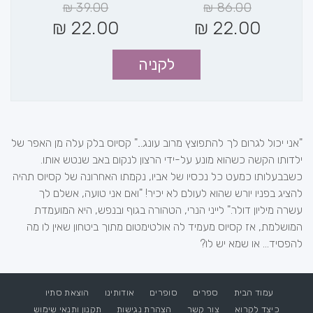
₪
39.00
₪
86.00
₪
22.00
₪
22.00
לקניה
"אני יכול לגרום לך להתפוצץ מרוב עונג..." קסיוס בלק עלה מן האפר של
ילדותו הקשה כשהוא מונע על-ידי הרצון לנקום באב שנטש אותו.
כשבבעלותו כמעט כל נכסיו של אביו, נקמתו האחרונה של קסיוס תהיה
להציג בפניו יורש שהוא לעולם לא יכיר! "ואם אני טועה, אשלם לך
עשרה מיליון דולר." לייני הנרי, הטהורה בגוף ובנפש, היא המועמדת
המושלמת, אז קסיוס מעמיד לה אולטימטום מתוך ביטחון שאין לו מה
להפסיד... או שמא יש לו?
עמוד הבית
ספרים
סופרים
אודותינו
הוצאת סתיו
כיצד לקרוא
צור קשר
הצהרת נגישות
תקנון ותנאי שימוש