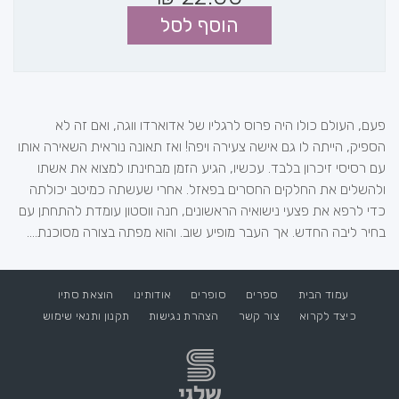
הוסף לסל
פעם, העולם כולו היה פרוס לרגליו של אדוארדו ווגה, ואם זה לא
הספיק, הייתה לו גם אישה צעירה ויפה! ואז תאונה נוראית השאירה אותו
עם רסיסי זיכרון בלבד. עכשיו, הגיע הזמן מבחינתו למצוא את אשתו
ולהשלים את החלקים החסרים בפאזל. אחרי שעשתה כמיטב יכולתה
כדי לרפא את פצעי נישואיה הראשונים, חנה ווסטון עומדת להתחתן עם
בחיר ליבה החדש. אך העבר מופיע שוב. והוא מפתה בצורה מסוכנת....
עמוד הבית
ספרים
סופרים
אודותינו
הוצאת סתיו
כיצד לקרוא
צור קשר
הצהרת נגישות
תקנון ותנאי שימוש