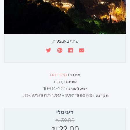
שתף באמצעות:
מחבר:
מייסי ייטס
שפה:
עברית
יצא לאור:
10-04-2017
מק"ט:
UID-59131017212838498111080515
דיגיטלי
₪
39.00
₪
22.00