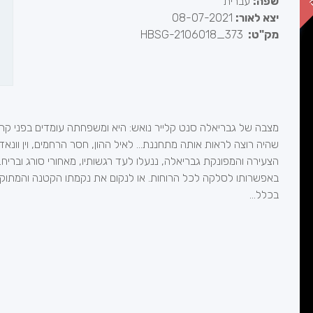
שפה:
עברית
יצא לאור:
08-07-2021
מק"ט:
HBSG-2106018_373
מצבה של גבריאלה סנט קלייר נואש: היא ומשפחתה עומדים בפני קריס
שהיה רוצה לראות אותה מתחננת... לאיל ההון, חסר הרחמים, וין וונאד
הצעירה והמפונקת גבריאלה, ננעלו לעד רגשותיו, מאחורי סורג ובריח
באפשרותו לסלקה לכל הרוחות. או לנקום את נקמתו הקטנה והמתוקה.
בכלל...