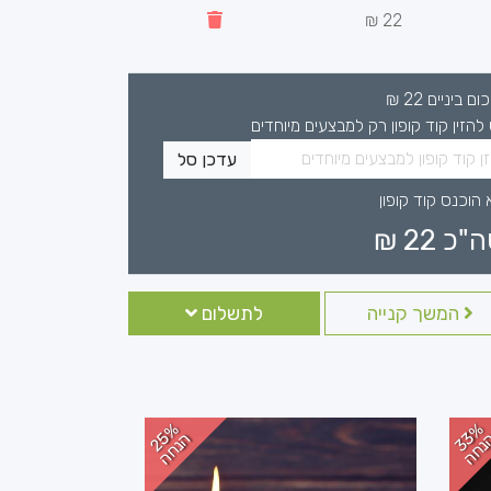
22 ₪
כום ביניים
22
₪
 להזין קוד קופון רק למבצעים מיוחדים
עדכן סל
 הוכנס קוד קופון
ה"כ
22
₪
המשך קנייה
לתשלום
3
%
נ
ח
2
%
נ
ח
5
ה
ה