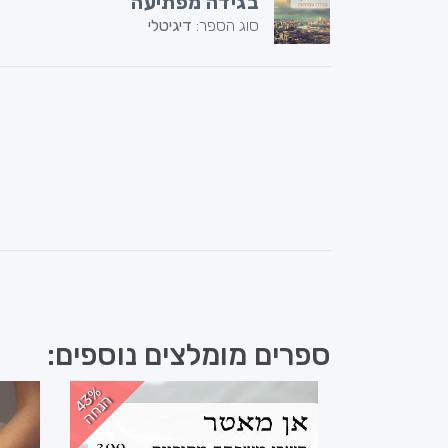
בגידה מפתיעה
סוג הספר:
דיגיטלי
ספרים מומלצים נוספים:
2
%
נ
ח
4
%
נ
ח
5
ה
ה
3
ה
ה