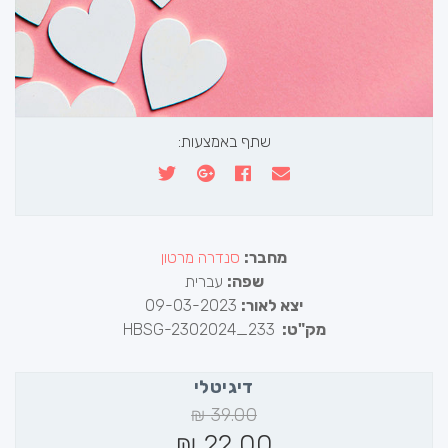
שתף באמצעות:
מחבר:
סנדרה מרטון
שפה:
עברית
יצא לאור:
09-03-2023
מק"ט:
HBSG-2302024_233
דיגיטלי
₪
39.00
₪
22.00