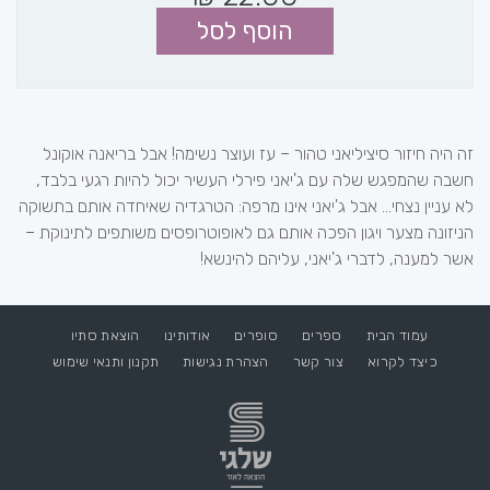
הוסף לסל
זה היה חיזור סיציליאני טהור – עז ועוצר נשימה! אבל בריאנה אוקונל
חשבה שהמפגש שלה עם ג'יאני פירלי העשיר יכול להיות רגעי בלבד,
לא עניין נצחי... אבל ג'יאני אינו מרפה: הטרגדיה שאיחדה אותם בתשוקה
הניזונה מצער ויגון הפכה אותם גם לאופוטרופסים משותפים לתינוקת –
אשר למענה, לדברי ג'יאני, עליהם להינשא!
עמוד הבית
ספרים
סופרים
אודותינו
הוצאת סתיו
כיצד לקרוא
צור קשר
הצהרת נגישות
תקנון ותנאי שימוש