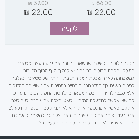
₪
39.00
₪
86.00
₪
22.00
₪
22.00
לקניה
מִכַּלה חלופית... לאישה שנושאת ברחמה את יורש העצר! טטיאנה
המילטון חסרת הכול חייבת להינשא לנסיך סייף מתוך מחויבות
למשפחתה לאחר שכלתו המקורית, בת דודתה של טטיאנה, נעלמה.
לפחות השייח' קר המזג הבטיח לסיים במהירות את נישואיהם המזויפים.
אלא שבמהלך ירח הדבש המפואר מתלהטת התשוקה ביניהם עד כדי
כך שאי אפשר להתעלם ממנה ... וטאטי מגלה שהיא הרה! סייף סגר
את ליבו כאשר אימו נטשה אותו. הוא לא יתנהג כמוה כלפי ילדו לעולם!
אבל בעודו פותח את ליבו לאבהות, האם יצליח גם להיפתח למערכת
יחסים אמיתית לאור תשוקתם הבלתי ניתנת לעצירה?