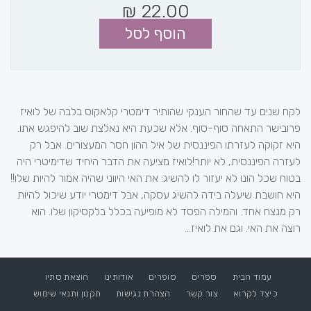
₪
22.00
הוסף לסל
לקח שנים עד שהחור הענקי שהותיר דימטרי קלאקוס בלבה של לואיז
פרובישר התאחה סוף-סוף. אלא שכעת היא נאלצת שוב להיפגש אתו.
היא זקוקה לעזרתו הפיננסית של איל ההון חסר המעצורים. אבל רק
לעזרה הפיננסית, לא יותר!לואיז מציעה את הדבר היחיד שדימיטרי היה
בטוח שכל הונו לא יעזור לו להשיג: את האי היווני שהיה אמור להיות שלו!!
היא חושבת שיעלה בידה להשיג עסקה, אבל דימטרי יודע שיכול להיות
רק מנצח אחד. והמילה הפסד לא מופיעה בכלל בלקסיקון שלו. הוא
רוצה את האי. וגם את לואיז...
עמוד הבית
ספרים
סופרים
אודותינו
הוצאת סתיו
כיצד לקרוא
צור קשר
הצהרת נגישות
תקנון ותנאי שימוש