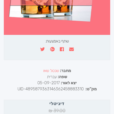
שתף באמצעות:
מחבר:
שנטל שאו
שפה:
עברית
יצא לאור:
05-09-2017
מק"ט:
UID-4895879363146362458883310
דיגיטלי
₪
39.00