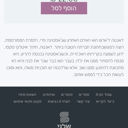
הוסף לסל
דאנטה ד'ארצו הוא האדם האחרון שג'אסטינה פרי, הזמרת המפורסמת,
רוצה לפגושבחתונת חברתה הטובה ביותר. דאנטה, חתיך איטלקי סקסי,
ידוע לשמצה בקרירותו האכזרית, וכשג'אסטינה נכנסת להריון, היא
מנסה להסתיר ממנו את ילדו. בעבר הוא כבר שבר את לבה והיא לא
מתכוונת להיפגע ממנו שוב. אלא שלדנטה יש תוכניות משלו, והוא ומוכן
לעשות הכל כדי לממש אותם...
עמוד הבית
ספרים
סופרים
אודותינו
הוצאת סתיו
כיצד לקרוא
צור קשר
הצהרת נגישות
תקנון ותנאי שימוש