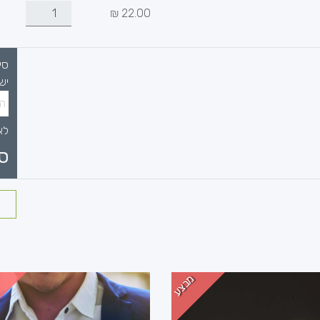
₪
22.00
סי
יש
לא
ס
מבצע