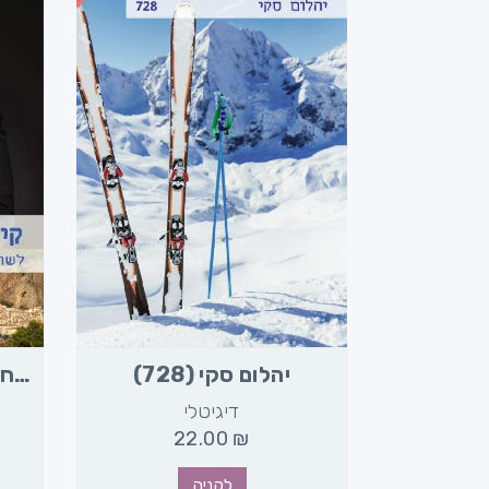
יהלום סקי (728)
לשחק באש עם השטן (684)
דיגיטלי
2
22.00
₪
לקניה