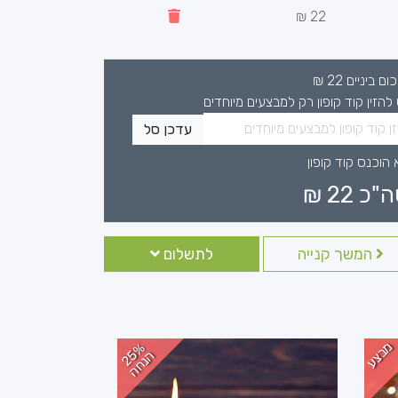
22 ₪
כום ביניים
22
₪
 להזין קוד קופון רק למבצעים מיוחדים
עדכן סל
 הוכנס קוד קופון
ה"כ
22
₪
המשך קנייה
לתשלום
מבצע
2
%
נ
ח
5
ה
ה