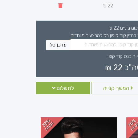
22 ₪
כום ביניים
22
₪
 להזין קוד קופון רק למבצעים מיוחדים
עדכן סל
 הוכנס קוד קופון
ה"כ
22
₪
המשך קנייה
לתשלום
2
%
נ
ח
3
%
נ
ח
3
ה
ה