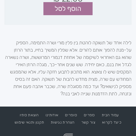
הוסף לסל
לילה אחד של תשוקה לוהטת בין פלין מורי ושרה התמימה, הספיק
על-מנת להפוך אותם להורים. אלא שפלין המשיך בחייו, בתור הרוזן
שהוא גם האחראי לשיקומה של אחוזת דנמורי המרוששת, ושרה נשארה
לגדל את בנם, כאם יחידה. שש שנים אחר-כך, מגלה הרוזן האירי
המקסים שיש לו צאצא. הוא מתכוון לתבוע חזקה עליו, אלא שהמפגש
המחודש עם שרה, מצית מחדש להבות של תשוקה. האם זה בסיס
מספיק לנישואים? ועד כמה מסוגלת שרה, שכבר אהבה פעם אחת
ונזנחה, לתת הזדמנות שנייה לאבי בנה?
עמוד הבית
ספרים
סופרים
אודותינו
הוצאת סתיו
כיצד לקרוא
צור קשר
הצהרת נגישות
תקנון ותנאי שימוש