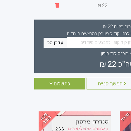
22 ₪
כום ביניים
22
₪
 להזין קוד קופון רק למבצעים מיוחדים
עדכן סל
 הוכנס קוד קופון
ה"כ
22
₪
המשך קנייה
לתשלום
מבצע
4
%
נ
ח
3
ה
ה