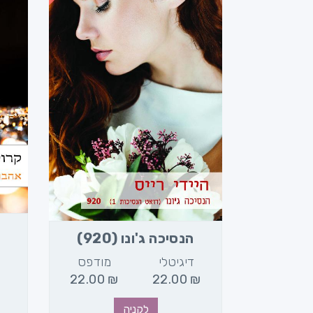
)
הנסיכה ג'ונו (920)
מודפס
דיגיטלי
מודפס
22.00
₪
22.00
₪
22.00
₪
לקניה