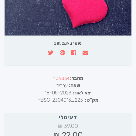
שתף באמצעות:
מחבר:
אן מאטר
שפה:
עברית
יצא לאור:
18-05-2023
מק"ט:
HBSG-2304013_223
דיגיטלי
₪
39.00
₪
22.00