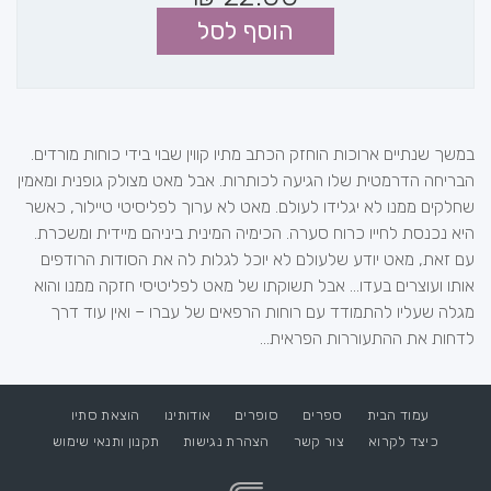
הוסף לסל
במשך שנתיים ארוכות הוחזק הכתב מתיו קווין שבוי בידי כוחות מורדים.
הבריחה הדרמטית שלו הגיעה לכותרות. אבל מאט מצולק גופנית ומאמין
שחלקים ממנו לא יגלידו לעולם. מאט לא ערוך לפליסיטי טיילור, כאשר
היא נכנסת לחייו כרוח סערה. הכימיה המינית ביניהם מיידית ומשכרת.
עם זאת, מאט יודע שלעולם לא יוכל לגלות לה את הסודות הרודפים
אותו ועוצרים בעדו... אבל תשוקתו של מאט לפליטיסי חזקה ממנו והוא
מגלה שעליו להתמודד עם רוחות הרפאים של עברו – ואין עוד דרך
לדחות את ההתעוררות הפראית...
עמוד הבית
ספרים
סופרים
אודותינו
הוצאת סתיו
כיצד לקרוא
צור קשר
הצהרת נגישות
תקנון ותנאי שימוש