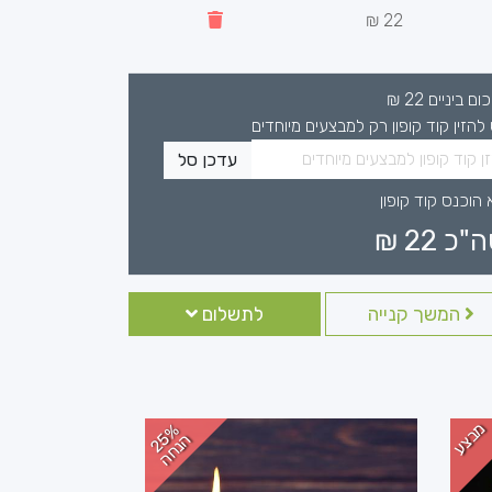
22 ₪
כום ביניים
22
₪
 להזין קוד קופון רק למבצעים מיוחדים
עדכן סל
 הוכנס קוד קופון
ה"כ
22
₪
המשך קנייה
לתשלום
מבצע
2
%
נ
ח
5
ה
ה