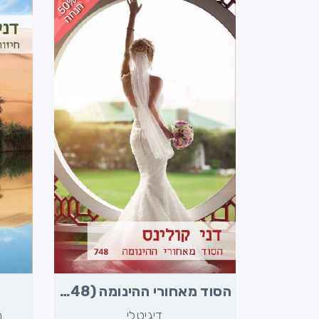
5
%
נ
ח
0
ה
ה
הסוד מאחורי ההינומה (748)
דיגיטלי
מ