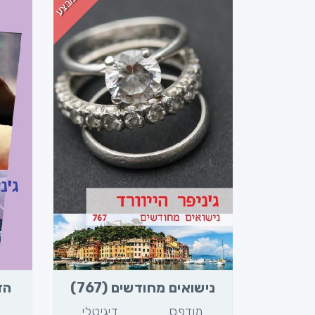
מבצע
נישואים מחודשים (767)
הזד
מודפס
דיגיטלי