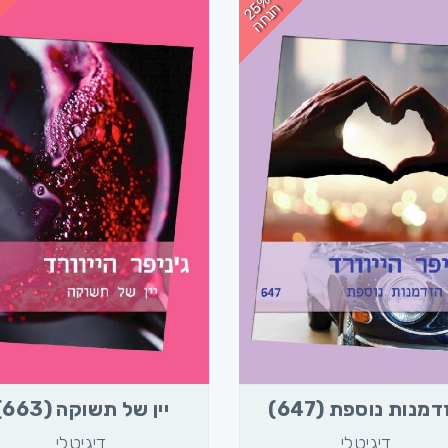
2
%
נ
ח
5
ה
ה
מנות נוספת (647)
יין של תשוקה (663)
דיגיטלי
דיגיטלי