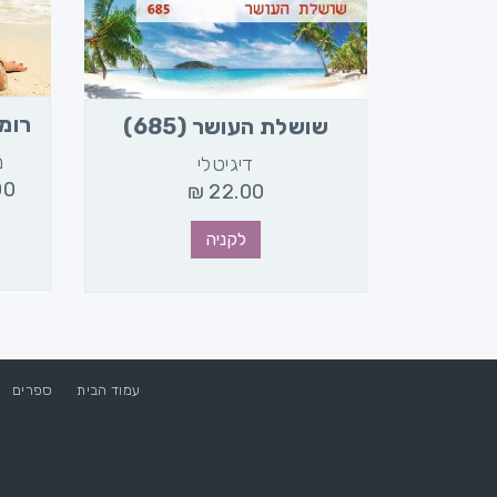
רומן
שושלת העושר (685)
מ
דיגיטלי
00
₪
22.00
לקניה
עמוד הבית
ספרים