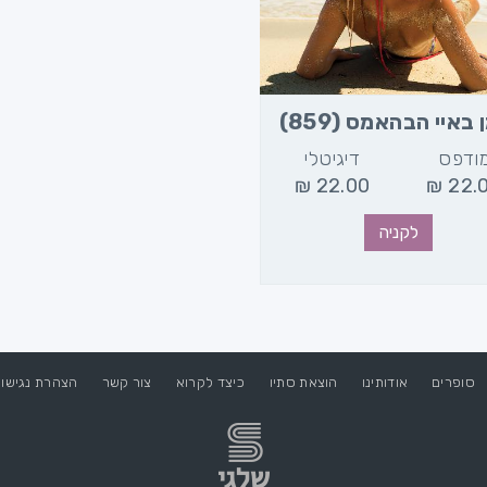
 באיי הבהאמס (859)
ודפס
דיגיטלי
₪
22.00
₪
22.
לקניה
סופרים
אודותינו
הוצאת סתיו
כיצד לקרוא
צור קשר
הצהרת נגישו