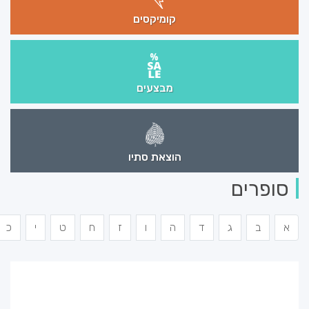
קומיקסים
מבצעים
הוצאת סתיו
סופרים
א
ב
ג
ד
ה
ו
ז
ח
ט
י
כ